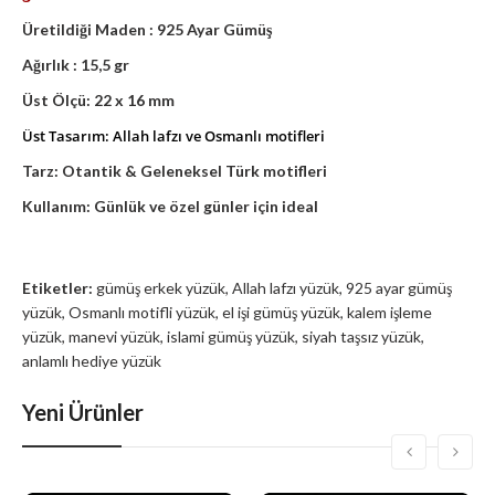
Üretildiği Maden : 925 Ayar Gümüş
Ağırlık : 15,5 gr
Üst Ölçü: 22 x 16 mm
Üst Tasarım: Allah lafzı ve Osmanlı motifleri
Tarz: Otantik & Geleneksel Türk motifleri
Kullanım: Günlük ve özel günler için ideal
Etiketler:
gümüş erkek yüzük
,
Allah lafzı yüzük
,
925 ayar gümüş
yüzük
,
Osmanlı motifli yüzük
,
el işi gümüş yüzük
,
kalem işleme
yüzük
,
manevi yüzük
,
islami gümüş yüzük
,
siyah taşsız yüzük
,
anlamlı hediye yüzük
Yeni Ürünler