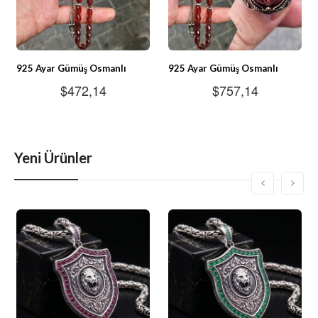
925 Ayar Gümüş Osmanlı
925 Ayar Gümüş Osmanlı
Tuğrası Püsküllü Zultanit
Tuğrası Püsküllü Zultanit
$472,14
$757,14
Taşlı Tesbih
Taşlı Tesbih ve Yüzük Kombin
Yeni Ürünler